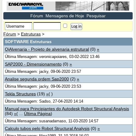
Fórum
Mensagens de Hoje
Pesquisar
Fórum
>
Estruturas
>
SOFTWARE Estruturas
QiAlvenaria - Projeto de alvenaria estrutural
(0)
»
Última Mensagem: veronicapoiares, 03-02-2022 13:46
SAP2000 - Dimensionamento
(0)
»
Última Mensagem: jacky, 09-06-2020 23:57
Analise segunda ordem Sap2000
(2)
»
Última Mensagem: jacky, 09-06-2020 23:53
Tekla Structures
(19)
»
( )
Última Mensagem: Sadso, 27-04-2020 14:14
Manual para Principiantes do Autodesk Robot Structural Analysis
(84)
»
( ...
Última Página
)
Última Mensagem: susanadamaso, 11-03-2020 14:57
Calculo tubos pelo Robot Structural Analysis
(0)
»
Última Mensagem: filipa1989, 31-10-2018 16:02