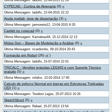
Última Mensagem: ladolfo, 22-04-2015 22:24
CYPECAD - Cortina de Alvenaria
(0)
»
Última Mensagem: ladolfo, 22-04-2015 22:22
Ajuda matlab- tese de dissertação
(3)
»
Última Mensagem: jarmoreira12, 13-04-2015 9:20
Capitel no cypecad
(0)
»
Última Mensagem: Kamaleao44, 15-12-2014 12:13
Midas Gen – Bases de Modelação e Análise
(0)
»
Última Mensagem: ricardombv, 09-10-2014 20:43
Formação em Robot
(26)
»
( )
Última Mensagem: ladolfo, 15-07-2014 22:01
TRICALC - Versões gratuitas LEGAIS e com Suporte Técnico
gratuito
(5)
»
Última Mensagem: mfafoz, 22-02-2014 17:40
Calculo de esforço Normal em barras em Estruturas Treliçadas
(2D)
(1)
»
Última Mensagem: Teodoro Lagos, 25-07-2013 10:26
SketchStruct
(5)
»
Última Mensagem: Rafael, 15-07-2013 13:54