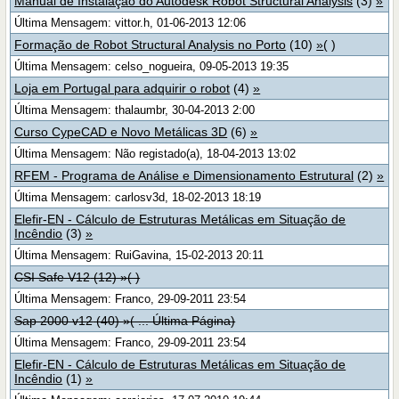
Manual de Instalação do Autodesk Robot Structural Analysis
(3)
»
Última Mensagem: vittor.h, 01-06-2013 12:06
Formação de Robot Structural Analysis no Porto
(10)
»
( )
Última Mensagem: celso_nogueira, 09-05-2013 19:35
Loja em Portugal para adquirir o robot
(4)
»
Última Mensagem: thalaumbr, 30-04-2013 2:00
Curso CypeCAD e Novo Metálicas 3D
(6)
»
Última Mensagem: Não registado(a), 18-04-2013 13:02
RFEM - Programa de Análise e Dimensionamento Estrutural
(2)
»
Última Mensagem: carlosv3d, 18-02-2013 18:19
Elefir-EN - Cálculo de Estruturas Metálicas em Situação de
Incêndio
(3)
»
Última Mensagem: RuiGavina, 15-02-2013 20:11
CSI Safe V12
(12)
»
( )
Última Mensagem: Franco, 29-09-2011 23:54
Sap 2000 v12
(40)
»
( ...
Última Página
)
Última Mensagem: Franco, 29-09-2011 23:54
Elefir-EN - Cálculo de Estruturas Metálicas em Situação de
Incêndio
(1)
»