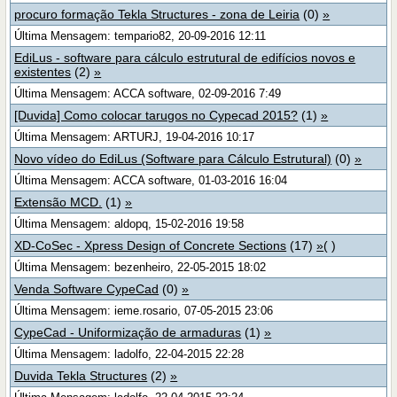
procuro formação Tekla Structures - zona de Leiria
(0)
»
Última Mensagem: tempario82, 20-09-2016 12:11
EdiLus - software para cálculo estrutural de edifícios novos e
existentes
(2)
»
Última Mensagem: ACCA software, 02-09-2016 7:49
[Duvida] Como colocar tarugos no Cypecad 2015?
(1)
»
Última Mensagem: ARTURJ, 19-04-2016 10:17
Novo vídeo do EdiLus (Software para Cálculo Estrutural)
(0)
»
Última Mensagem: ACCA software, 01-03-2016 16:04
Extensão MCD.
(1)
»
Última Mensagem: aldopq, 15-02-2016 19:58
XD-CoSec - Xpress Design of Concrete Sections
(17)
»
( )
Última Mensagem: bezenheiro, 22-05-2015 18:02
Venda Software CypeCad
(0)
»
Última Mensagem: ieme.rosario, 07-05-2015 23:06
CypeCad - Uniformização de armaduras
(1)
»
Última Mensagem: ladolfo, 22-04-2015 22:28
Duvida Tekla Structures
(2)
»