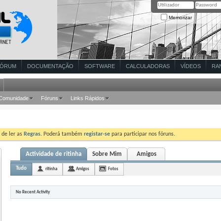
Memorizar
FÓRUM
DOCUMENTAÇÃO
SOFTWARE
CALCULADORAS
VÍDEOS
RA
Comunidade
Fóruns
Links Rápidos
 de ler as
Regras
. Poderá também
registar-se
para participar nos fóruns.
Actividade de ritinha
Sobre Mim
Amigos
Tudo
ritinha
Amigos
Fotos
No Recent Activity