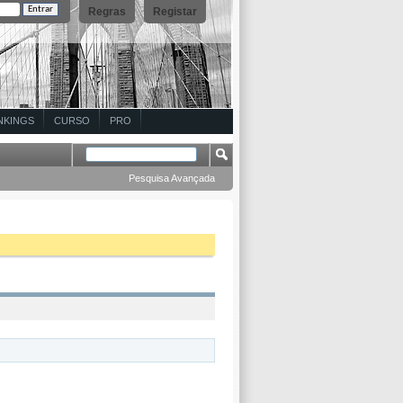
Regras
Registar
NKINGS
CURSO
PRO
Pesquisa Avançada