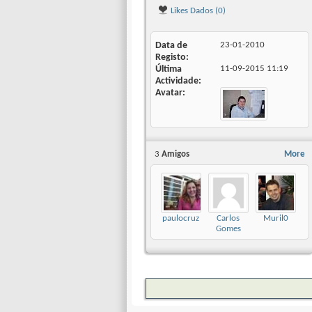
Likes Dados (0)
Data de
23-01-2010
Registo
Última
11-09-2015
11:19
Actividade
Avatar
3
Amigos
More
paulocruz
Carlos
Muril0
Gomes