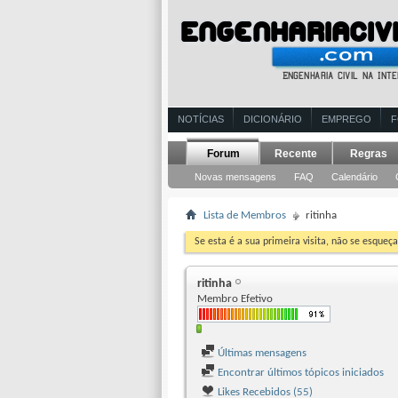
NOTÍCIAS
DICIONÁRIO
EMPREGO
Forum
Recente
Regras
Novas mensagens
FAQ
Calendário
Lista de Membros
ritinha
Se esta é a sua primeira visita, não se esqueça
ritinha
Membro Efetivo
Últimas mensagens
Encontrar últimos tópicos iniciados
Likes Recebidos (55)