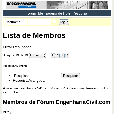
Fórum
Mensagens de Hoje
Pesquisar
Lista de Membros
Filtrar Resultados
Página 19 de 19
...
Primeiro(a)
9
17
18
19
Pesquisar Membros
Pesquisa Avançada
A mostrar resultados 541 a 554 de 554
A pesquisa demorou
0.15
segundos.
Membros de Fórum EngenhariaCivil.com
Array