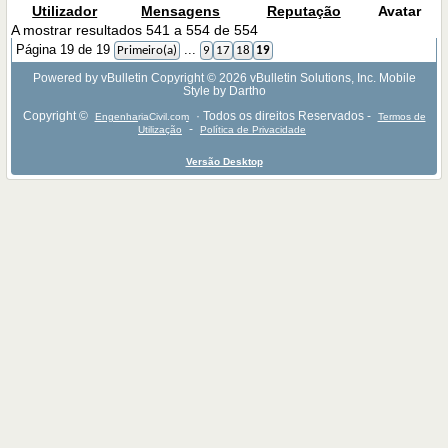
Utilizador
Mensagens
Reputação
Avatar
A mostrar resultados 541 a 554 de 554
Página 19 de 19
...
Primeiro(a)
9
17
18
19
Powered by vBulletin Copyright © 2026 vBulletin Solutions, Inc. Mobile
Style by Dartho
Copyright ©
· Todos os direitos Reservados -
EngenhariaCivil.com
Termos de
-
Utilização
Política de Privacidade
Versão Desktop