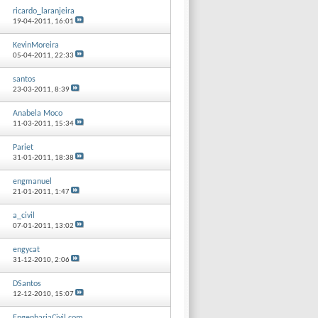
ricardo_laranjeira
19-04-2011,
16:01
KevinMoreira
05-04-2011,
22:33
santos
23-03-2011,
8:39
Anabela Moco
11-03-2011,
15:34
Pariet
31-01-2011,
18:38
engmanuel
21-01-2011,
1:47
a_civil
07-01-2011,
13:02
engycat
31-12-2010,
2:06
DSantos
12-12-2010,
15:07