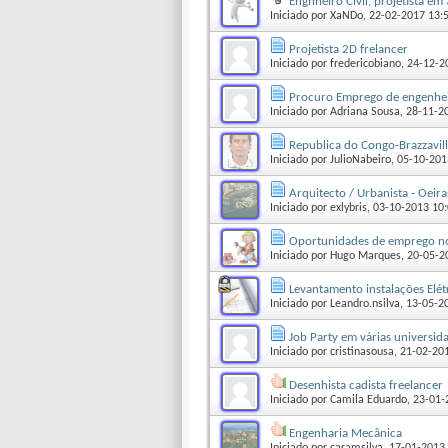
Engnheiro Civil, projetista em
Iniciado por
XaNDo
‎, 22-02-2017 13:
Projetista 2D frelancer
Iniciado por
fredericobiano
‎, 24-12-
Procuro Emprego de engenheir
Iniciado por
Adriana Sousa
‎, 28-11-
Republica do Congo-Brazzavil
Iniciado por
JulioNabeiro
‎, 05-10-20
Arquitecto / Urbanista - Oeir
Iniciado por
exlybris
‎, 03-10-2013 10
Oportunidades de emprego no
Iniciado por
Hugo Marques
‎, 20-05-
Levantamento instalações Elétr
Iniciado por
Leandro.nsilva
‎, 13-05-
Job Party em várias universid
Iniciado por
cristinasousa
‎, 21-02-20
Desenhista cadista freelancer
Iniciado por
Camila Eduardo
‎, 23-01
Engenharia Mecânica