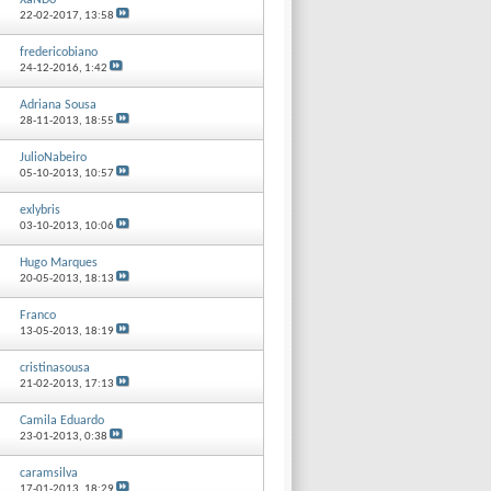
XaNDo
22-02-2017,
13:58
fredericobiano
24-12-2016,
1:42
Adriana Sousa
28-11-2013,
18:55
JulioNabeiro
05-10-2013,
10:57
exlybris
03-10-2013,
10:06
Hugo Marques
20-05-2013,
18:13
Franco
13-05-2013,
18:19
cristinasousa
21-02-2013,
17:13
Camila Eduardo
23-01-2013,
0:38
caramsilva
17-01-2013,
18:29