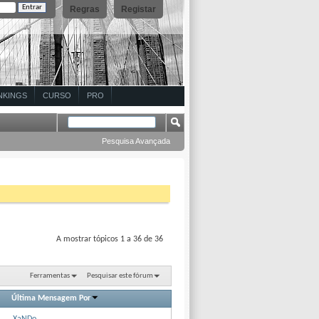
Regras
Registar
NKINGS
CURSO
PRO
Pesquisa Avançada
A mostrar tópicos 1 a 36 de 36
Ferramentas
Pesquisar este fórum
Última Mensagem Por