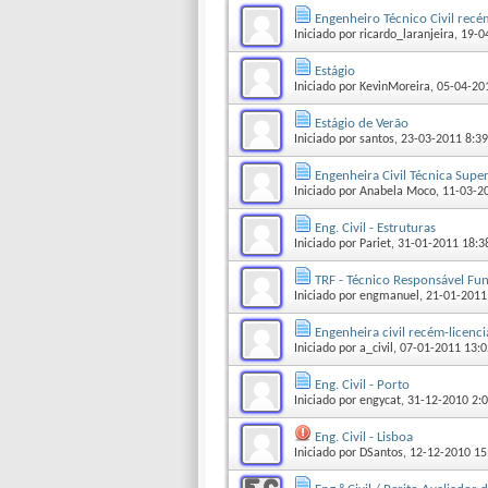
Engenheiro Técnico Civil recé
Iniciado por
ricardo_laranjeira
‎, 19-
Estágio
Iniciado por
KevinMoreira
‎, 05-04-2
Estágio de Verão
Iniciado por
santos
‎, 23-03-2011 8:39
Engenheira Civil Técnica Supe
Iniciado por
Anabela Moco
‎, 11-03-
Eng. Civil - Estruturas
Iniciado por
Pariet
‎, 31-01-2011 18:3
TRF - Técnico Responsável F
Iniciado por
engmanuel
‎, 21-01-2011
Engenheira civil recém-licenc
Iniciado por
a_civil
‎, 07-01-2011 13:
Eng. Civil - Porto
Iniciado por
engycat
‎, 31-12-2010 2:
Eng. Civil - Lisboa
Iniciado por
DSantos
‎, 12-12-2010 15