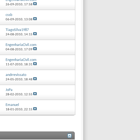
EngenhariaCivil.com
26-09-2010,
17:58
cssb
06-09-2010,
13:08
TiagoSilva1987
24-08-2010,
14:15
EngenhariaCivil.com
04-08-2010,
17:09
EngenhariaCivil.com
11-07-2010,
18:31
andrrevissato
24-05-2010,
18:48
JoPa
28-02-2010,
12:55
Emanuel
18-01-2010,
22:15