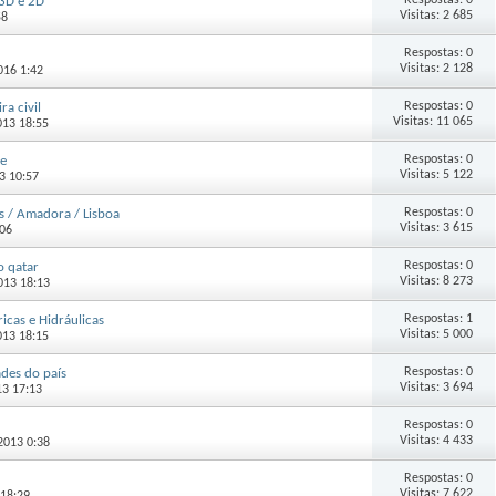
Respostas: 0
 3D e 2D
Visitas: 2 685
58
Respostas: 0
Visitas: 2 128
2016 1:42
Respostas: 0
a civil
Visitas: 11 065
2013 18:55
Respostas: 0
le
Visitas: 5 122
13 10:57
Respostas: 0
as / Amadora / Lisboa
Visitas: 3 615
:06
Respostas: 0
 qatar
Visitas: 8 273
2013 18:13
Respostas: 1
icas e Hidráulicas
Visitas: 5 000
2013 18:15
Respostas: 0
ades do país
Visitas: 3 694
13 17:13
Respostas: 0
Visitas: 4 433
-2013 0:38
Respostas: 0
Visitas: 7 622