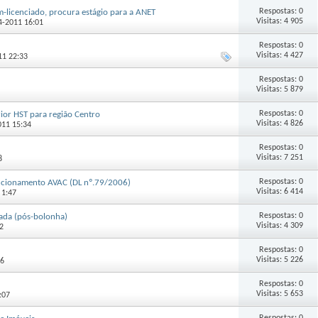
Respostas: 0
m-licenciado, procura estágio para a ANET
Visitas: 4 905
04-2011 16:01
Respostas: 0
Visitas: 4 427
011 22:33
Respostas: 0
Visitas: 5 879
Respostas: 0
rior HST para região Centro
Visitas: 4 826
2011 15:34
Respostas: 0
Visitas: 7 251
8
Respostas: 0
uncionamento AVAC (DL nº.79/2006)
Visitas: 6 414
 1:47
Respostas: 0
iada (pós-bolonha)
Visitas: 4 309
02
Respostas: 0
Visitas: 5 226
06
Respostas: 0
Visitas: 5 653
:07