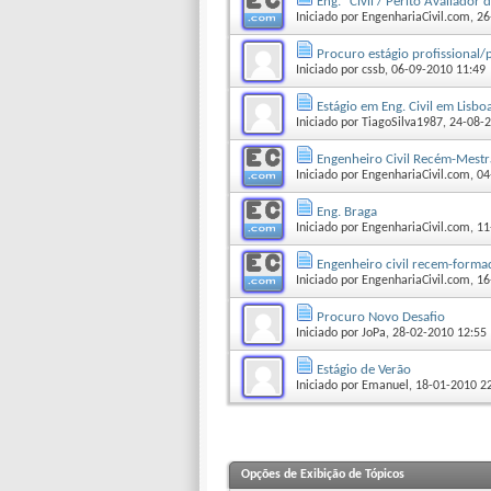
Eng.º Civil / Perito Avaliador 
Iniciado por
EngenhariaCivil.com
‎, 
Procuro estágio profissional
Iniciado por
cssb
‎, 06-09-2010 11:49
Estágio em Eng. Civil em Lisbo
Iniciado por
TiagoSilva1987
‎, 24-08-
Engenheiro Civil Recém-Mest
Iniciado por
EngenhariaCivil.com
‎, 
Eng. Braga
Iniciado por
EngenhariaCivil.com
‎, 
Engenheiro civil recem-forma
Iniciado por
EngenhariaCivil.com
‎, 
Procuro Novo Desafio
Iniciado por
JoPa
‎, 28-02-2010 12:55
Estágio de Verão
Iniciado por
Emanuel
‎, 18-01-2010 2
Opções de Exibição de Tópicos