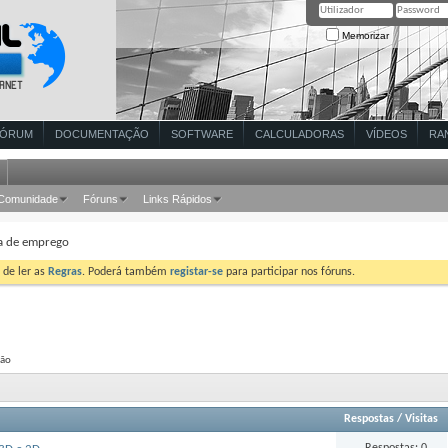
Memorizar
FÓRUM
DOCUMENTAÇÃO
SOFTWARE
CALCULADORAS
VÍDEOS
RA
Comunidade
Fóruns
Links Rápidos
a de emprego
 de ler as
Regras
. Poderá também
registar-se
para participar nos fóruns.
ção
Respostas
/
Visitas