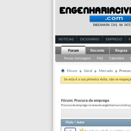
NOTÍCIAS
DICIONÁRIO
EMPREGO
Forum
Recente
Regras
Novas mensagens
FAQ
Calendário
Fórum
Geral
Mercado
Procur
Se esta é a sua primeira visita, não se esqueça
Fórum:
Procura de emprego
Procura de emprego na área da engenharia e constru
Título
/
Autor