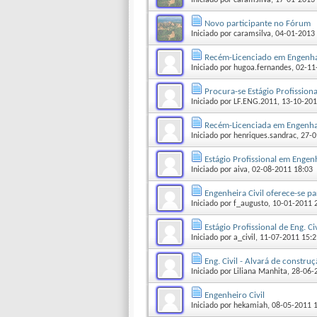
Iniciado por
caramsilva
‎, 17-01-2013
Novo participante no Fórum
Iniciado por
caramsilva
‎, 04-01-2013
Recém-Licenciado em Engenhari
Iniciado por
hugoa.fernandes
‎, 02-1
Procura-se Estágio Profissiona
Iniciado por
LF.ENG.2011
‎, 13-10-20
Recém-Licenciada em Engenhar
Iniciado por
henriques.sandrac
‎, 27
Estágio Profissional em Engenh
Iniciado por
aiva
‎, 02-08-2011 18:03
Engenheira Civil oferece-se pa
Iniciado por
f_augusto
‎, 10-01-2011 
Estágio Profissional de Eng. Civ
Iniciado por
a_civil
‎, 11-07-2011 15:
Eng. Civil - Alvará de constru
Iniciado por
Liliana Manhita
‎, 28-06
Engenheiro Civil
Iniciado por
hekamiah
‎, 08-05-2011 