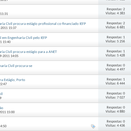
 18:29
Respostas: 2
Visitas: 4 383
 11:31
Respostas: 2
a Civil procura estágio profissional co-financiado IEFP
Visitas: 6 681
1-2011 15:37
Respostas: 1
l em Engenharia Civil pelo IEFP
Visitas: 5 256
11 15:40
Respostas: 1
ia Civil procura estágio para a ANET
Visitas: 5 428
-09-2011 14:05
Respostas: 0
aria Civil procura-se
Visitas: 4 497
Respostas: 1
ra Estágio, Porto
Visitas: 6 444
22:47
Respostas: 0
il
Visitas: 7 027
29
Respostas: 0
ção
Visitas: 4 880
-2011 15:00
Respostas: 0
Visitas: 4 436
14:50