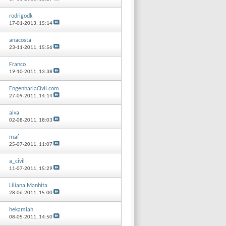
rodrigodk
17-01-2013,
15:14
anacosta
23-11-2011,
15:56
Franco
19-10-2011,
13:38
EngenhariaCivil.com
27-09-2011,
14:14
aiva
02-08-2011,
18:03
maf
25-07-2011,
11:07
a_civil
11-07-2011,
15:29
Liliana Manhita
28-06-2011,
15:00
hekamiah
08-05-2011,
14:50