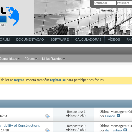
Memorizar
FÓRUM
DOCUMENTAÇÃO
SOFTWARE
CALCULADORAS
VÍDEOS
RA
Comunidade
Fóruns
Links Rápidos
 de ler as
Regras
. Poderá também
registar-se
para participar nos fóruns.
Respostas: 1
Última Mensagem: 0
Visitas: 3 280
por
Franco
 16:51
inability of Constructions
Respostas: 0
Última Mensagem: 0
Visitas: 6 080
por
diamantino
0 14:38