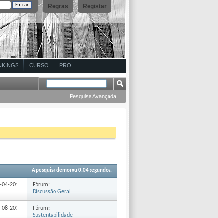
Regras
Registar
NKINGS
CURSO
PRO
Pesquisa Avançada
A pesquisa demorou
0.04
segundos.
Fórum:
6-04-2015
17:02
Discussão Geral
Fórum:
4-08-2010
14:38
Sustentabilidade