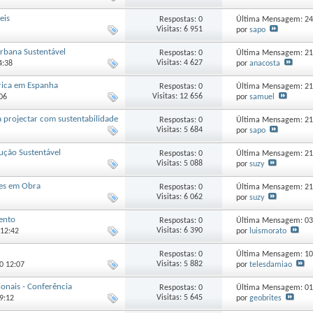
eis
Respostas: 0
Última Mensagem: 2
Visitas: 6 951
por
sapo
rbana Sustentável
Respostas: 0
Última Mensagem: 2
Visitas: 4 627
por
anacosta
4:38
rica em Espanha
Respostas: 0
Última Mensagem: 2
Visitas: 12 656
por
samuel
:06
a projectar com sustentabilidade
Respostas: 0
Última Mensagem: 2
Visitas: 5 684
por
sapo
ução Sustentável
Respostas: 0
Última Mensagem: 2
Visitas: 5 088
por
suzy
ões em Obra
Respostas: 0
Última Mensagem: 2
Visitas: 6 062
por
suzy
ento
Respostas: 0
Última Mensagem: 0
Visitas: 6 390
por
luismorato
 12:42
Respostas: 0
Última Mensagem: 1
Visitas: 5 882
por
telesdamiao
10 12:07
ionais - Conferência
Respostas: 0
Última Mensagem: 0
Visitas: 5 645
por
geobrites
19:12