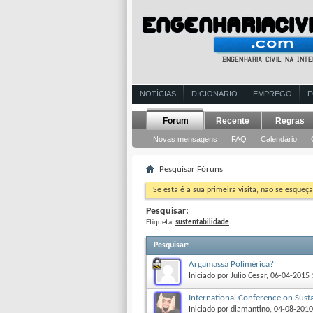
NOTÍCIAS
DICIONÁRIO
EMPREGO
Forum
Recente
Regras
Novas mensagens
FAQ
Calendário
Pesquisar Fóruns
Se esta é a sua primeira visita, não se esqueça
Pesquisar:
Etiqueta:
sustentabilidade
Pesquisar
:
Argamassa Polimérica?
Iniciado por
Julio Cesar
‎, 06-04-2015
International Conference on Susta
Iniciado por
diamantino
‎, 04-08-201