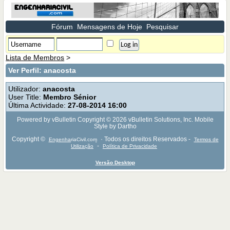
Fórum
Mensagens de Hoje
Pesquisar
Lista de Membros
>
Ver Perfil: anacosta
Utilizador:
anacosta
User Title:
Membro Sénior
Última Actividade:
27-08-2014
16:00
Powered by vBulletin Copyright © 2026 vBulletin Solutions, Inc. Mobile
Style by Dartho
Copyright ©
· Todos os direitos Reservados -
EngenhariaCivil.com
Termos de
-
Utilização
Política de Privacidade
Versão Desktop