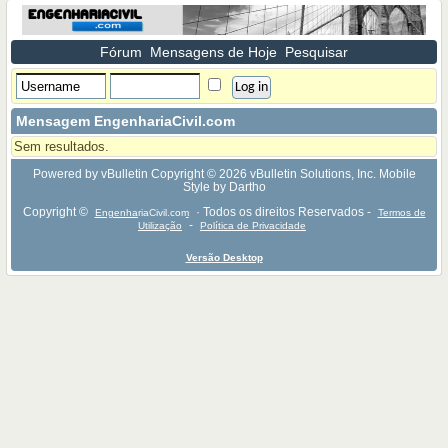
Fórum
Mensagens de Hoje
Pesquisar
Mensagem EngenhariaCivil.com
Sem resultados.
Powered by vBulletin Copyright © 2026 vBulletin Solutions, Inc. Mobile
Style by Dartho
Copyright ©
· Todos os direitos Reservados -
EngenhariaCivil.com
Termos de
-
Utilização
Política de Privacidade
Versão Desktop