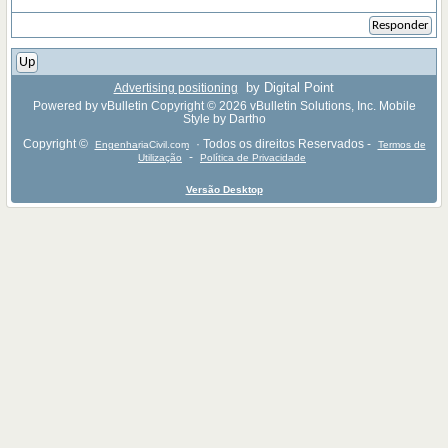
Responder
Up
by Digital Point
Advertising positioning
Powered by vBulletin Copyright © 2026 vBulletin Solutions, Inc. Mobile
Style by Dartho
Copyright ©
· Todos os direitos Reservados -
EngenhariaCivil.com
Termos de
-
Utilização
Política de Privacidade
Versão Desktop