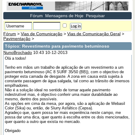
Fórum
Mensagens de Hoje
Pesquisar
Fórum
>
Vias de Comunicação
>
Vias de Comunicação Geral
>
Pavimentação
>
Tópico:
Revestimento para pavimento betuminoso
NunoBrochado
10:43 10-12-2013
Olá a todos!
Tenho em mãos um trabalho de aplicação de um revestimento a um
pavimento betuminoso (AC 8 SURF 35/50 (BB)), com o objectivo de
proteger esta camada de desgaste. A zona em causa está sujeita à
constante passagem de água salgada, tal como ao trânsito de imensos
empilhadores.
Não é a solução ideal no sentido de tornar aquele pavimento
indestrutível mas, é objectivo conferir uma maior durabilidade ao
mesmo, dentro dos possíveis.
As opções em cima da mesa, por agora, são a aplicação de Webasil
Color (Sika) ou, então, de Slurry Asfáltico (Cepsa).
Agradeço que, quem possa ter mais experiência neste campo, me
possa dar uma dica, quer quanto à escolha entre os dois mencionados,
quer quanto a outro que exista no mercado.
Obrigado