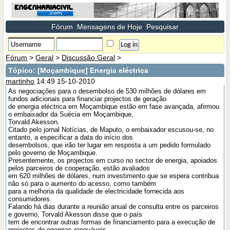
Fórum
Mensagens de Hoje
Pesquisar
Fórum
>
Geral
>
Discussão Geral
>
Tópico:
[Moçambique] Energia eléctrica
martinho
14:49 15-10-2010
As negociações para o desembolso de 530 milhões de dólares em
fundos adicionais para financiar projectos de geração
de energia eléctrica em Moçambique estão em fase avançada, afirmou
o embaixador da Suécia em Moçambique,
Torvald Akesson.
Citado pelo jornal Notícias, de Maputo, o embaixador escusou-se, no
entanto, a especificar a data do início dos
desembolsos, que irão ter lugar em resposta a um pedido formulado
pelo governo de Moçambique.
Presentemente, os projectos em curso no sector de energia, apoiados
pelos parceiros de cooperação, estão avaliados
em 620 milhões de dólares, num investimento que se espera contribua
não só para o aumento do acesso, como também
para a melhoria da qualidade de electricidade fornecida aos
consumidores.
Falando há dias durante a reunião anual de consulta entre os parceiros
e governo, Torvald Akesson disse que o país
tem de encontrar outras formas de financiamento para a execução de
projectos de energias renováveis.