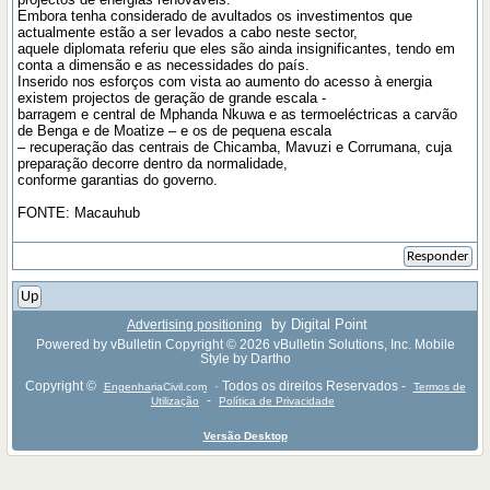
Embora tenha considerado de avultados os investimentos que
actualmente estão a ser levados a cabo neste sector,
aquele diplomata referiu que eles são ainda insignificantes, tendo em
conta a dimensão e as necessidades do país.
Inserido nos esforços com vista ao aumento do acesso à energia
existem projectos de geração de grande escala -
barragem e central de Mphanda Nkuwa e as termoeléctricas a carvão
de Benga e de Moatize – e os de pequena escala
– recuperação das centrais de Chicamba, Mavuzi e Corrumana, cuja
preparação decorre dentro da normalidade,
conforme garantias do governo.
FONTE: Macauhub
Responder
Up
by Digital Point
Advertising positioning
Powered by vBulletin Copyright © 2026 vBulletin Solutions, Inc. Mobile
Style by Dartho
Copyright ©
· Todos os direitos Reservados -
EngenhariaCivil.com
Termos de
-
Utilização
Política de Privacidade
Versão Desktop