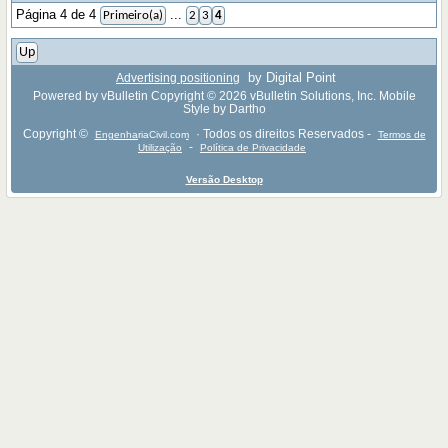
Página 4 de 4
...
Primeiro(a)
2
3
4
Up
by Digital Point
Advertising positioning
Powered by vBulletin Copyright © 2026 vBulletin Solutions, Inc. Mobile
Style by Dartho
Copyright ©
· Todos os direitos Reservados -
EngenhariaCivil.com
Termos de
-
Utilização
Política de Privacidade
Versão Desktop