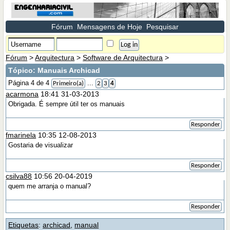
Fórum
Mensagens de Hoje
Pesquisar
Fórum
>
Arquitectura
>
Software de Arquitectura
>
Tópico:
Manuais Archicad
Página 4 de 4
...
Primeiro(a)
2
3
4
acarmona
18:41 31-03-2013
Obrigada. É sempre útil ter os manuais
Responder
fmarinela
10:35 12-08-2013
Gostaria de visualizar
Responder
csilva88
10:56 20-04-2019
quem me arranja o manual?
Responder
Etiquetas
:
archicad
,
manual