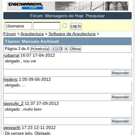
Fórum
Mensagens de Hoje
Pesquisar
Fórum
>
Arquitectura
>
Software de Arquitectura
>
Tópico:
Manuais Archicad
Página 3 de 4
Primeiro(a)
1
2
3
4
Última
ruibarral
16:07 17-04-2012
obrigado , vou ver
Responder
frederic
1:05 09-06-2012
obrigado.....
Responder
tiagoufp_2
11:37 27-09-2012
obrigado...muito bom
Responder
geoearth
17:23 12-11-2012
Dá sempre jeito. Obrigado