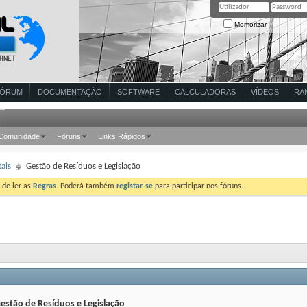
Memorizar
FÓRUM
DOCUMENTAÇÃO
SOFTWARE
CALCULADORAS
VÍDEOS
RA
Comunidade
Fóruns
Links Rápidos
ais
Gestão de Resíduos e Legislação
 de ler as
Regras
. Poderá também
registar-se
para participar nos fóruns.
estão de Resíduos e Legislação