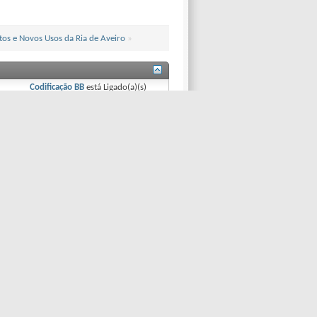
os e Novos Usos da Ria de Aveiro
»
Codificação BB
está
Ligado(a)(s)
Os
Sorrisos
estão
Ligado(a)(s)
O código
[IMG]
está
Ligado(a)(s)
[VIDEO]
code is
Ligado(a)(s)
O código HTML está
Desligado(a)(s)
Trackbacks
estão
Ligado(a)(s)
Regras do Fórum
dice
Mapa do Fórum
Topo
Versão Mobile
...
l são marcas registadas