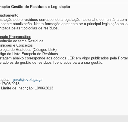
mação Gestão de Resíduos e Legislação
uadramento
gislação sobre resíduos corresponde a legislação nacional e comunitária co
anente atualização. Nesta formação apresenta-se a principal legislação aplicá
nizada pelas tipologias de resíduos.
eúdo Programático
trodução ao tema Resíduos
finições e Conceitos
pologia de Resíduos (Códigos LER)
digo da Lista Europeia de Resíduos
listagem abaixo corresponde aos códigos LER em vigor publicados pela Porta
eradores de gestão de resíduos licenciados para a sua gestão.
rições :
geral@qvolegis.pt
:17/06/2013
 Limite de Inscrição: 10/06/2013