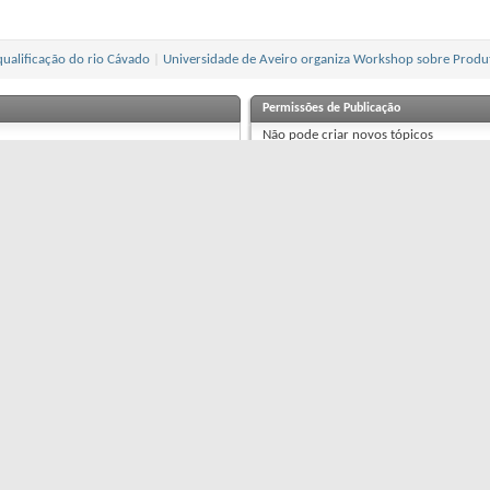
qualificação do rio Cávado
|
Universidade de Aveiro organiza Workshop sobre Produt
Permissões de Publicação
Não pode
criar novos tópicos
Não pode
publicar respostas
Não pode
publicar anexos
Não pode
editar as suas mensagens
Pingbacks
estão
Ligado(a)(s)
Refbacks
estão
Ligado(a)(s)
Ín
blicidade
|
Termos de Utilização
|
Política de Privacidade
|
Política de Cookies
|
Contactos
|
Acerca de
-2015 ·
EngenhariaCivil.com
· Todos os direitos Reservados | EngenhariaCivil.com e Eng&nh@ri@civi
Powered by vBulletin Copyright © 2026 vBulletin Solutions, Inc.