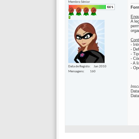
Membro Sénior
For
Enq
A le
perm
orga
Cont
- In
- De
- Ti
- Có
- A 
Data de Registo
Jan 2010
- Op
Mensagens
160
Insc
Data
Data