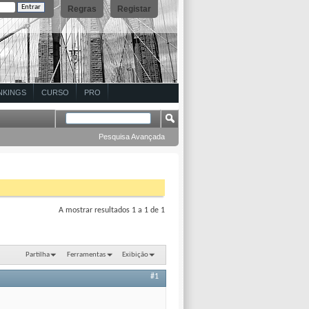
Regras
Registar
NKINGS
CURSO
PRO
Pesquisa Avançada
A mostrar resultados 1 a 1 de 1
Partilha
Ferramentas
Exibição
#1