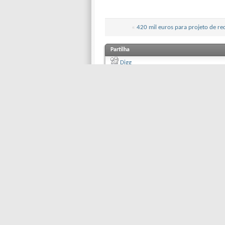
«
420 mil euros para projeto de re
Partilha
Digg
del.icio.us
StumbleUpon
Google
Facebook
Twitter
Pu
Copyright © 2001