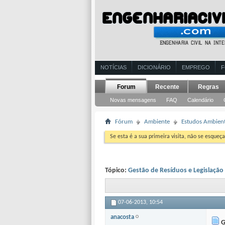
NOTÍCIAS
DICIONÁRIO
EMPREGO
Forum
Recente
Regras
Novas mensagens
FAQ
Calendário
Fórum
Ambiente
Estudos Ambient
Se esta é a sua primeira visita, não se esqueça
Tópico:
Gestão de Resíduos e Legislação
07-06-2013,
10:54
anacosta
G