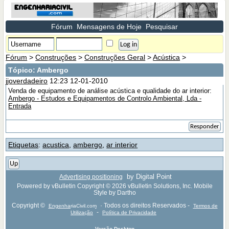
Fórum
Mensagens de Hoje
Pesquisar
Fórum
>
Construções
>
Construções Geral
>
Acústica
>
Tópico:
Ambergo
jjoverdadeiro
12:23 12-01-2010
Venda de equipamento de análise acústica e qualidade do ar interior:
Ambergo - Estudos e Equipamentos de Controlo Ambiental, Lda -
Entrada
Responder
Etiquetas
:
acustica
,
ambergo
,
ar interior
Up
by Digital Point
Advertising positioning
Powered by vBulletin Copyright © 2026 vBulletin Solutions, Inc. Mobile
Style by Dartho
Copyright ©
· Todos os direitos Reservados -
EngenhariaCivil.com
Termos de
-
Utilização
Política de Privacidade
Versão Desktop