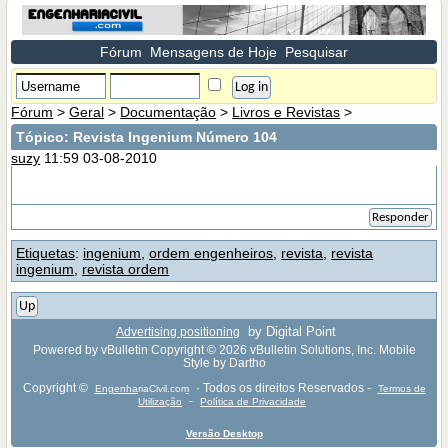
Fórum
Mensagens de Hoje
Pesquisar
Fórum
>
Geral
>
Documentação
>
Livros e Revistas
>
Tópico:
Revista Ingenium Número 104
suzy
11:59 03-08-2010
Responder
Etiquetas
:
ingenium
,
ordem engenheiros
,
revista
,
revista
ingenium
,
revista ordem
Up
by Digital Point
Advertising positioning
Powered by vBulletin Copyright © 2026 vBulletin Solutions, Inc. Mobile
Style by Dartho
Copyright ©
· Todos os direitos Reservados -
EngenhariaCivil.com
Termos de
-
Utilização
Política de Privacidade
Versão Desktop