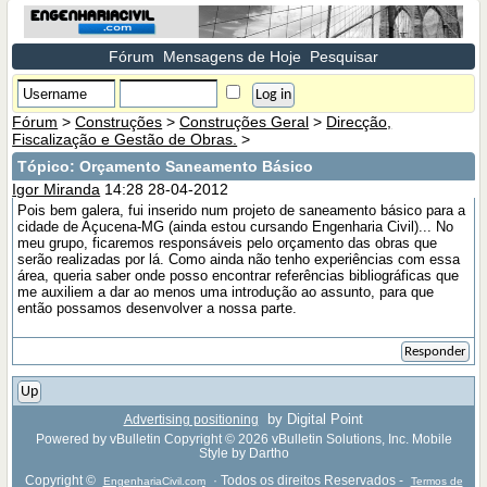
Fórum
Mensagens de Hoje
Pesquisar
Fórum
>
Construções
>
Construções Geral
>
Direcção,
Fiscalização e Gestão de Obras.
>
Tópico:
Orçamento Saneamento Básico
Igor Miranda
14:28 28-04-2012
Pois bem galera, fui inserido num projeto de saneamento básico para a
cidade de Açucena-MG (ainda estou cursando Engenharia Civil)... No
meu grupo, ficaremos responsáveis pelo orçamento das obras que
serão realizadas por lá. Como ainda não tenho experiências com essa
área, queria saber onde posso encontrar referências bibliográficas que
me auxiliem a dar ao menos uma introdução ao assunto, para que
então possamos desenvolver a nossa parte.
Responder
Up
by Digital Point
Advertising positioning
Powered by vBulletin Copyright © 2026 vBulletin Solutions, Inc. Mobile
Style by Dartho
Copyright ©
· Todos os direitos Reservados -
EngenhariaCivil.com
Termos de