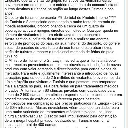
Enquanto que as visitas de grupos turísticos da Alemanha estão
novamente em crescimento, é notório o aumento da concorrência de
outros destinos turísticos na região ao longo destes últimos cinco
anos.
O sector do turismo representa 7% do total do Produto Interno *****
da Tunísia e é assinalado como sendo a maior fonte de entrada de
moeda estrangeira, proporcionando a cerca de um quarto da
população activa empregos directos ou indirecto. Qualquer queda no
número de visitantes tem um efeito adverso na economia.
Neste sentido a indústria do turismo está a realizar um enorme
esforço de promoção do país, da sua história, do desporto, do golfe e
spa’s, de pacotes de aventura e de eco-turismo para atrair novos
perfis de turistas e manter o tradicional mercado de férias de praia
tunisino.
O Ministro do Turismo, o Sr. Laajimi acredita que a Tunísia irá obter
mais receitas provenientes do turismo através da introdução de novos
produtos com valor agregado e direccionados para certos nichos de
mercado. Para este é igualmente interessante a introdução de novas
atracções para os cerca de 2.5 milhões de visitantes provenientes da
Líbia e Argélia que visitam a Tunísia e que passam uma temporada
mais alargada no país, seja para férias ou para tratamentos médicos
privados. A Tunísia tem 80 clínicas privadas com capacidade para
cerca de 2.500 camas com clínicos especializados, especialmente em
procedimentos de estética que oferecem preços bastante
competitivos em comparação aos preços praticados na Europa - cerca
de 60% inferiores. Muitos investidores vêem aqui oportunidades para
uma maior variedade de tratamentos médicos privados, incluindo
cirurgia cardiovascular. O sector será impulsionado pela construção
de um mega hospital privado, localizado em Tunes e com uma
capacidade total de 400 camas.