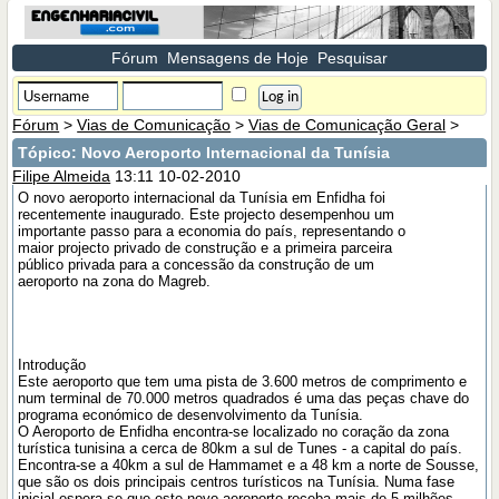
Fórum
Mensagens de Hoje
Pesquisar
Fórum
>
Vias de Comunicação
>
Vias de Comunicação Geral
>
Tópico:
Novo Aeroporto Internacional da Tunísia
Filipe Almeida
13:11 10-02-2010
O novo aeroporto internacional da Tunísia em Enfidha foi
recentemente inaugurado. Este projecto desempenhou um
importante passo para a economia do país, representando o
maior projecto privado de construção e a primeira parceira
público privada para a concessão da construção de um
aeroporto na zona do Magreb.
Introdução
Este aeroporto que tem uma pista de 3.600 metros de comprimento e
num terminal de 70.000 metros quadrados é uma das peças chave do
programa económico de desenvolvimento da Tunísia.
O Aeroporto de Enfidha encontra-se localizado no coração da zona
turística tunisina a cerca de 80km a sul de Tunes - a capital do país.
Encontra-se a 40km a sul de Hammamet e a 48 km a norte de Sousse,
que são os dois principais centros turísticos na Tunísia. Numa fase
inicial espera-se que este novo aeroporto receba mais de 5 milhões