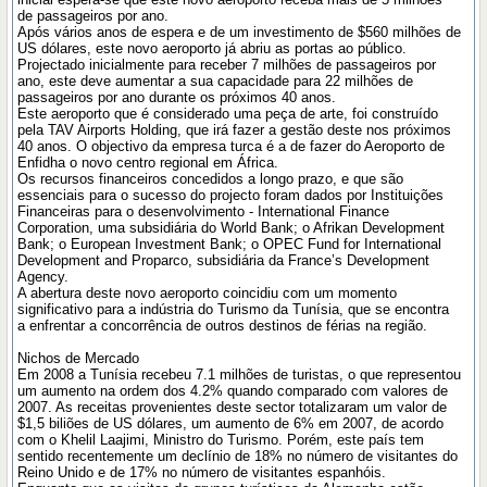
de passageiros por ano.
Após vários anos de espera e de um investimento de $560 milhões de
US dólares, este novo aeroporto já abriu as portas ao público.
Projectado inicialmente para receber 7 milhões de passageiros por
ano, este deve aumentar a sua capacidade para 22 milhões de
passageiros por ano durante os próximos 40 anos.
Este aeroporto que é considerado uma peça de arte, foi construído
pela TAV Airports Holding, que irá fazer a gestão deste nos próximos
40 anos. O objectivo da empresa turca é a de fazer do Aeroporto de
Enfidha o novo centro regional em África.
Os recursos financeiros concedidos a longo prazo, e que são
essenciais para o sucesso do projecto foram dados por Instituições
Financeiras para o desenvolvimento - International Finance
Corporation, uma subsidiária do World Bank; o Afrikan Development
Bank; o European Investment Bank; o OPEC Fund for International
Development and Proparco, subsidiária da France’s Development
Agency.
A abertura deste novo aeroporto coincidiu com um momento
significativo para a indústria do Turismo da Tunísia, que se encontra
a enfrentar a concorrência de outros destinos de férias na região.
Nichos de Mercado
Em 2008 a Tunísia recebeu 7.1 milhões de turistas, o que representou
um aumento na ordem dos 4.2% quando comparado com valores de
2007. As receitas provenientes deste sector totalizaram um valor de
$1,5 biliões de US dólares, um aumento de 6% em 2007, de acordo
com o Khelil Laajimi, Ministro do Turismo. Porém, este país tem
sentido recentemente um declínio de 18% no número de visitantes do
Reino Unido e de 17% no número de visitantes espanhóis.