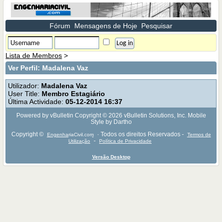
Fórum
Mensagens de Hoje
Pesquisar
Lista de Membros
>
Ver Perfil: Madalena Vaz
Utilizador:
Madalena Vaz
User Title:
Membro Estagiário
Última Actividade:
05-12-2014
16:37
Powered by vBulletin Copyright © 2026 vBulletin Solutions, Inc. Mobile
Style by Dartho
Copyright ©
· Todos os direitos Reservados -
EngenhariaCivil.com
Termos de
-
Utilização
Política de Privacidade
Versão Desktop