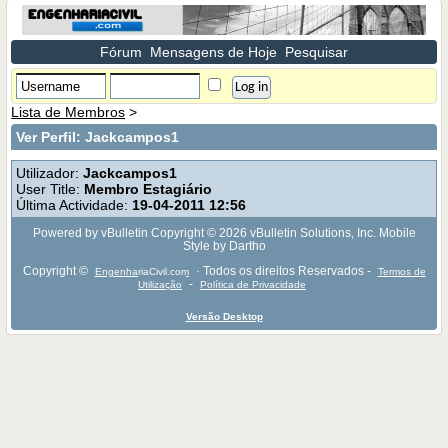
Fórum
Mensagens de Hoje
Pesquisar
Lista de Membros
>
Ver Perfil: Jackcampos1
Utilizador:
Jackcampos1
User Title:
Membro Estagiário
Última Actividade:
19-04-2011
12:56
Powered by vBulletin Copyright © 2026 vBulletin Solutions, Inc. Mobile
Style by Dartho
Copyright ©
· Todos os direitos Reservados -
EngenhariaCivil.com
Termos de
-
Utilização
Política de Privacidade
Versão Desktop