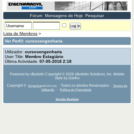
Fórum
Mensagens de Hoje
Pesquisar
Lista de Membros
>
Ver Perfil: cursosengenharia
Utilizador:
cursosengenharia
User Title:
Membro Estagiário
Última Actividade:
07-05-2018
2:18
Powered by vBulletin Copyright © 2026 vBulletin Solutions, Inc. Mobile
Style by Dartho
Copyright ©
· Todos os direitos Reservados -
EngenhariaCivil.com
Termos de
-
Utilização
Política de Privacidade
Versão Desktop