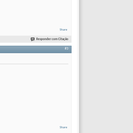
Share
Responder com Citação
#3
Share