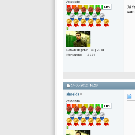
Associado
Já f
carr
Data de Registo
Aug 2010
Mensagens
2 134
14-08-2012,
16:28
almeida
Associado