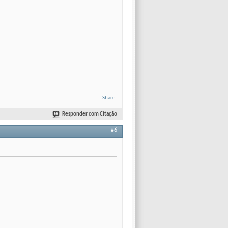
Share
Responder com Citação
#6