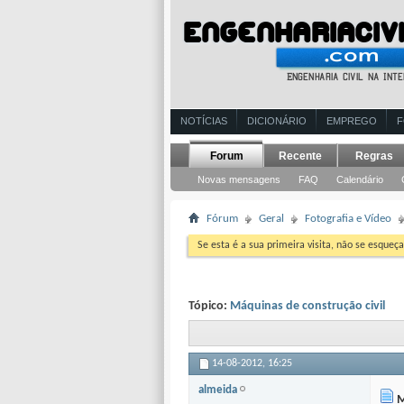
NOTÍCIAS
DICIONÁRIO
EMPREGO
Forum
Recente
Regras
Novas mensagens
FAQ
Calendário
Fórum
Geral
Fotografia e Vídeo
Se esta é a sua primeira visita, não se esqueça
Tópico:
Máquinas de construção civil
14-08-2012,
16:25
almeida
M