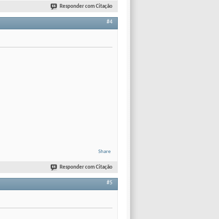
Responder com Citação
#4
Share
Responder com Citação
#5