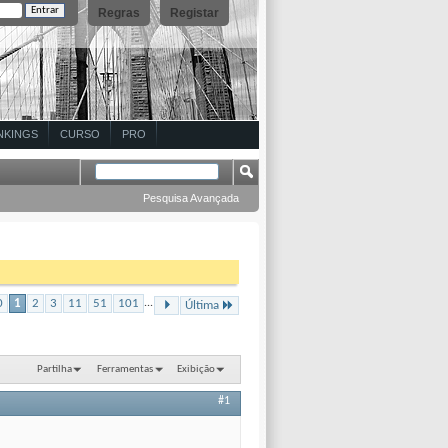
Regras
Registar
NKINGS
CURSO
PRO
Pesquisa Avançada
0
1
2
3
11
51
101
...
Última
Partilha
Ferramentas
Exibição
#1