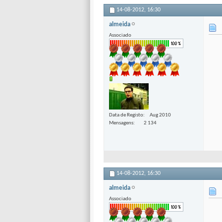
14-08-2012,
16:30
almeida
Associado
Data de Registo
Aug 2010
Mensagens
2 134
14-08-2012,
16:30
almeida
Associado