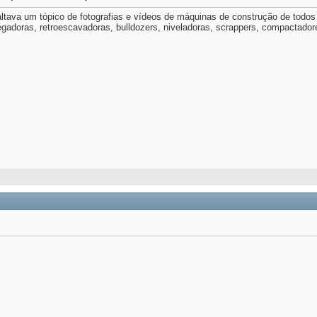
altava um tópico de fotografias e vídeos de máquinas de construção de todo
egadoras, retroescavadoras, bulldozers, niveladoras, scrappers, compactadore