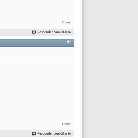
Share
Responder com Citação
#7
Share
Responder com Citação