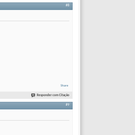
#8
Share
Responder com Citação
#9