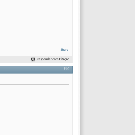
Share
Responder com Citação
#10