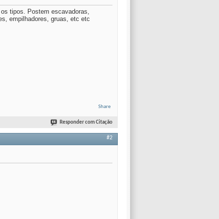
s os tipos. Postem escavadoras,
s, empilhadores, gruas, etc etc
Share
Responder com Citação
#2