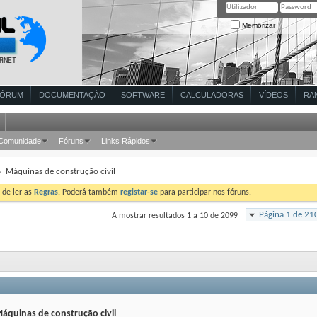
Memorizar
FÓRUM
DOCUMENTAÇÃO
SOFTWARE
CALCULADORAS
VÍDEOS
RA
Comunidade
Fóruns
Links Rápidos
Máquinas de construção civil
 de ler as
Regras
. Poderá também
registar-se
para participar nos fóruns.
Página 1 de 21
A mostrar resultados 1 a 10 de 2099
áquinas de construção civil