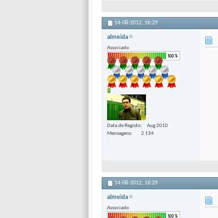
14-08-2012,
16:29
almeida
Associado
Data de Registo
Aug 2010
Mensagens
2 134
14-08-2012,
16:29
almeida
Associado