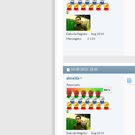
Data de Registo
Aug 2010
Mensagens
2 134
14-08-2012,
16:30
almeida
Associado
Data de Registo
Aug 2010