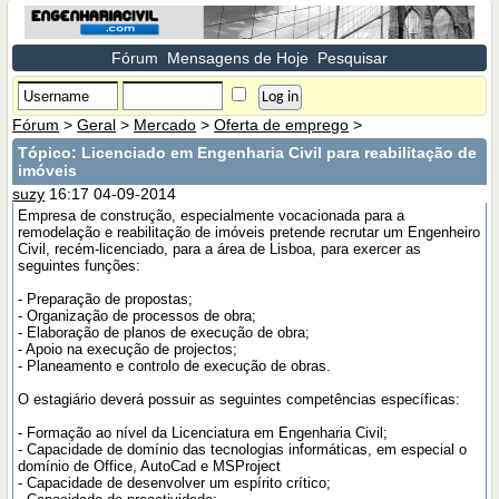
Fórum
Mensagens de Hoje
Pesquisar
Fórum
>
Geral
>
Mercado
>
Oferta de emprego
>
Tópico:
Licenciado em Engenharia Civil para reabilitação de
imóveis
suzy
16:17 04-09-2014
Empresa de construção, especialmente vocacionada para a
remodelação e reabilitação de imóveis pretende recrutar um Engenheiro
Civil, recém-licenciado, para a área de Lisboa, para exercer as
seguintes funções:
- Preparação de propostas;
- Organização de processos de obra;
- Elaboração de planos de execução de obra;
- Apoio na execução de projectos;
- Planeamento e controlo de execução de obras.
O estagiário deverá possuir as seguintes competências específicas:
- Formação ao nível da Licenciatura em Engenharia Civil;
- Capacidade de domínio das tecnologias informáticas, em especial o
domínio de Office, AutoCad e MSProject
- Capacidade de desenvolver um espírito crítico;