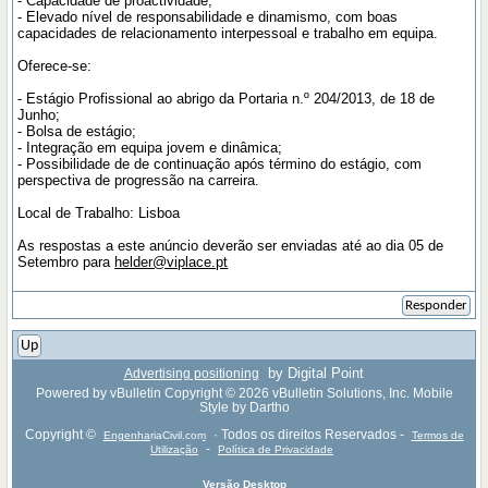
- Capacidade de proactividade;
- Elevado nível de responsabilidade e dinamismo, com boas
capacidades de relacionamento interpessoal e trabalho em equipa.
Oferece-se:
- Estágio Profissional ao abrigo da Portaria n.º 204/2013, de 18 de
Junho;
- Bolsa de estágio;
- Integração em equipa jovem e dinâmica;
- Possibilidade de de continuação após término do estágio, com
perspectiva de progressão na carreira.
Local de Trabalho: Lisboa
As respostas a este anúncio deverão ser enviadas até ao dia 05 de
Setembro para
helder@viplace.pt
Responder
Up
by Digital Point
Advertising positioning
Powered by vBulletin Copyright © 2026 vBulletin Solutions, Inc. Mobile
Style by Dartho
Copyright ©
· Todos os direitos Reservados -
EngenhariaCivil.com
Termos de
-
Utilização
Política de Privacidade
Versão Desktop