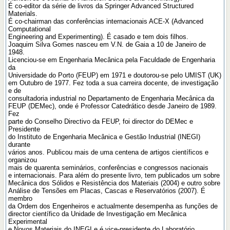
É co-editor da série de livros da Springer Advanced Structured
Materials.
É co-chairman das conferências internacionais ACE-X (Advanced
Computational
Engineering and Experimenting). É casado e tem dois filhos.
Joaquim Silva Gomes nasceu em V.N. de Gaia a 10 de Janeiro de
1948.
Licenciou-se em Engenharia Mecânica pela Faculdade de Engenharia
da
Universidade do Porto (FEUP) em 1971 e doutorou-se pelo UMIST (UK)
em Outubro de 1977. Fez toda a sua carreira docente, de investigação
e de
consultadoria industrial no Departamento de Engenharia Mecânica da
FEUP (DEMec), onde é Professor Catedrático desde Janeiro de 1989.
Fez
parte do Conselho Directivo da FEUP, foi director do DEMec e
Presidente
do Instituto de Engenharia Mecânica e Gestão Industrial (INEGI)
durante
vários anos. Publicou mais de uma centena de artigos científicos e
organizou
mais de quarenta seminários, conferências e congressos nacionais
e internacionais. Para além do presente livro, tem publicados um sobre
Mecânica dos Sólidos e Resistência dos Materiais (2004) e outro sobre
Análise de Tensões em Placas, Cascas e Reservatórios (2007). É
membro
da Ordem dos Engenheiros e actualmente desempenha as funções de
director científico da Unidade de Investigação em Mecânica
Experimental
e Novos Materiais do INEGI e é vice-presidente do Laboratório