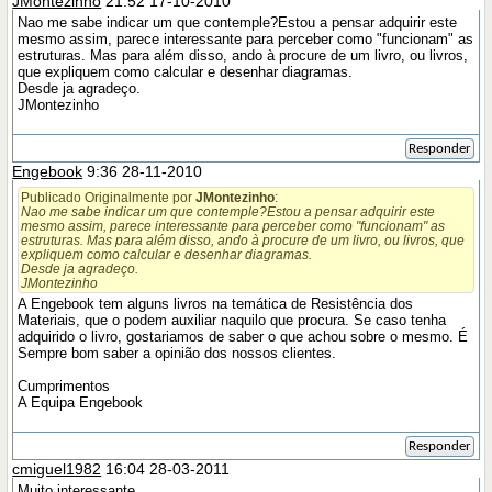
JMontezinho
21:52 17-10-2010
Nao me sabe indicar um que contemple?Estou a pensar adquirir este
mesmo assim, parece interessante para perceber como "funcionam" as
estruturas. Mas para além disso, ando à procure de um livro, ou livros,
que expliquem como calcular e desenhar diagramas.
Desde ja agradeço.
JMontezinho
Responder
Engebook
9:36 28-11-2010
Publicado Originalmente por
JMontezinho
:
Nao me sabe indicar um que contemple?Estou a pensar adquirir este
mesmo assim, parece interessante para perceber como "funcionam" as
estruturas. Mas para além disso, ando à procure de um livro, ou livros, que
expliquem como calcular e desenhar diagramas.
Desde ja agradeço.
JMontezinho
A Engebook tem alguns livros na temática de Resistência dos
Materiais, que o podem auxiliar naquilo que procura. Se caso tenha
adquirido o livro, gostariamos de saber o que achou sobre o mesmo. É
Sempre bom saber a opinião dos nossos clientes.
Cumprimentos
A Equipa Engebook
Responder
cmiguel1982
16:04 28-03-2011
Muito interessante