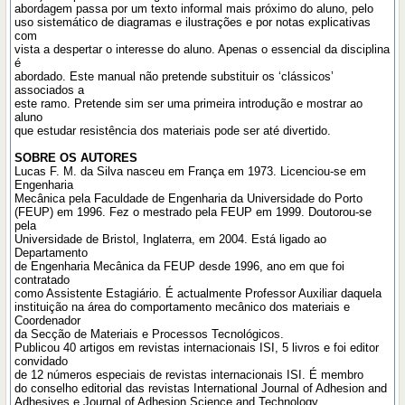
abordagem passa por um texto informal mais próximo do aluno, pelo
uso sistemático de diagramas e ilustrações e por notas explicativas
com
vista a despertar o interesse do aluno. Apenas o essencial da disciplina
é
abordado. Este manual não pretende substituir os ‘clássicos’
associados a
este ramo. Pretende sim ser uma primeira introdução e mostrar ao
aluno
que estudar resistência dos materiais pode ser até divertido.
SOBRE OS AUTORES
Lucas F. M. da Silva nasceu em França em 1973. Licenciou-se em
Engenharia
Mecânica pela Faculdade de Engenharia da Universidade do Porto
(FEUP) em 1996. Fez o mestrado pela FEUP em 1999. Doutorou-se
pela
Universidade de Bristol, Inglaterra, em 2004. Está ligado ao
Departamento
de Engenharia Mecânica da FEUP desde 1996, ano em que foi
contratado
como Assistente Estagiário. É actualmente Professor Auxiliar daquela
instituição na área do comportamento mecânico dos materiais e
Coordenador
da Secção de Materiais e Processos Tecnológicos.
Publicou 40 artigos em revistas internacionais ISI, 5 livros e foi editor
convidado
de 12 números especiais de revistas internacionais ISI. É membro
do conselho editorial das revistas International Journal of Adhesion and
Adhesives e Journal of Adhesion Science and Technology.