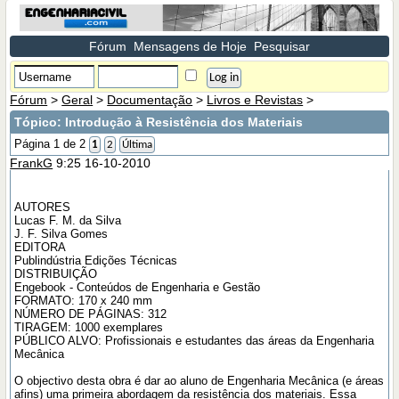
Fórum
Mensagens de Hoje
Pesquisar
Fórum
>
Geral
>
Documentação
>
Livros e Revistas
>
Tópico:
Introdução à Resistência dos Materiais
Página 1 de 2
1
2
Última
FrankG
9:25 16-10-2010
AUTORES
Lucas F. M. da Silva
J. F. Silva Gomes
EDITORA
Publindústria Edições Técnicas
DISTRIBUIÇÃO
Engebook - Conteúdos de Engenharia e Gestão
FORMATO: 170 x 240 mm
NÚMERO DE PÁGINAS: 312
TIRAGEM: 1000 exemplares
PÚBLICO ALVO: Profissionais e estudantes das áreas da Engenharia
Mecânica
O objectivo desta obra é dar ao aluno de Engenharia Mecânica (e áreas
afins) uma primeira abordagem da resistência dos materiais. Essa