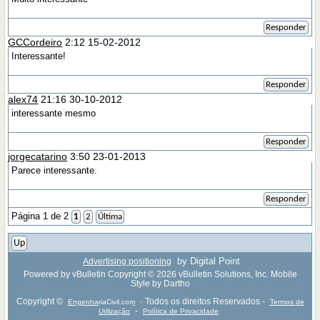
Responder
GCCordeiro
2:12 15-02-2012
Interessante!
Responder
alex74
21:16 30-10-2012
interessante mesmo
Responder
jorgecatarino
3:50 23-01-2013
Parece interessante.
Responder
Página 1 de 2
1
2
Última
Up
by Digital Point
Advertising positioning
Powered by vBulletin Copyright © 2026 vBulletin Solutions, Inc. Mobile
Style by Dartho
Copyright ©
· Todos os direitos Reservados -
EngenhariaCivil.com
Termos de
-
Utilização
Política de Privacidade