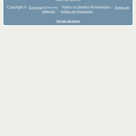
Copyright ©
· Todos os direitos Reservados -
EngenhariaCivil.com
Termos de
-
Utilização
Política de Privacidade
Versão Desktop