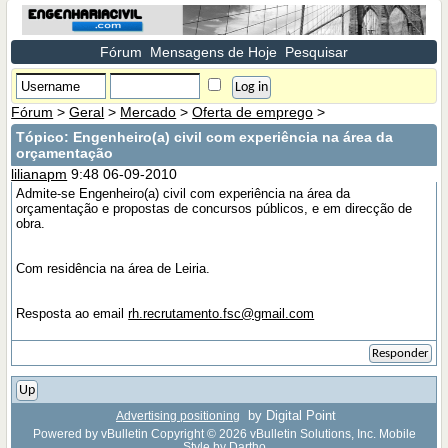
Fórum
Mensagens de Hoje
Pesquisar
Fórum
>
Geral
>
Mercado
>
Oferta de emprego
>
Tópico:
Engenheiro(a) civil com experiência na área da
orçamentação
lilianapm
9:48 06-09-2010
Admite-se Engenheiro(a) civil com experiência na área da
orçamentação e propostas de concursos públicos, e em direcção de
obra.
Com residência na área de Leiria.
Resposta ao email
rh.recrutamento.fsc@gmail.com
Responder
Up
by Digital Point
Advertising positioning
Powered by vBulletin Copyright © 2026 vBulletin Solutions, Inc. Mobile
Style by Dartho