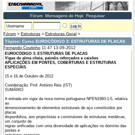
Fórum
Mensagens de Hoje
Pesquisar
Fórum
>
Estruturas
>
Estruturas Geral
>
Tópico:
Curso EUROCÓDIGO 3: ESTRUTURAS DE PLACAS
Fernando Coutinho
11:47 13-09-2012
EUROCÓDIGO 3: ESTRUTURAS DE PLACAS
Vigas de alma cheia, painéis reforçados e caixões
APLICAÇÕES EM PONTES, COBERTURAS E ESTRUTURAS
ESPECIAIS
15 e 16 de Outubro de 2012
Coordenação: Prof. António Reis (IST)
SUMÁRIO:
A entrada em vigor da nova norma portuguesa NPEN1993-1-5, relativa
ao
dimensionamento de elementos estruturais de aço constituídos por
placas
disponibiliza, aos projectistas e construtores de estruturas metálicas,
um conjunto de
regras unificadas com uma diversidade de aplicações no domínio das
pontes e
estruturas especiais.