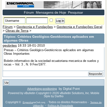
Fórum
Mensagens de Hoje
Pesquisar
Fórum
>
Geotecnia e Fundações
>
Geotecnia e Fundações Geral
>
Obras de Terra
>
Tópico:
Critérios Geológico-Geotécnicos aplicados em
algumas Obras
geobrites
18:33 18-01-2010
Presas – Critérios Geológico-Geotécnicos aplicados em algumas
Obras Importantes
Boletin informativo de la sociedad ecuatoriana mecanica de suelos y
rocas – Vol. 3 , N. 9 Fev/1977.
Responder
Up
by Digital Point
Advertising positioning
Powered by vBulletin Copyright © 2026 vBulletin Solutions, Inc. Mobile
Style by Dartho
Copyright ©
· Todos os direitos Reservados -
EngenhariaCivil.com
Termos de
-
Utilização
Política de Privacidade