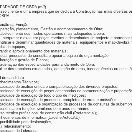
PARADOR DE OBRA (m/f)
sso cliente é uma empresa que se dedica a Construção nas mais diversas
OBRA.
rição da Função:
eparação, planeamento, Gestão e acompanhamento de Obra;
tabelecimento dos modos operatórios mais adequados à obra;
r, interpretar e executar peças escritas e desenhadas de projecto e pormenori
entificar e determinar quantidades de materiais, equipamentos e mão-de-obra
efia de equipas;
rantir o aprovisionamento dos materiais;
tudar processos de consulta e apoiar a equipa de orçamentação;
aboração e gestão de Planos;
ordenação das especialidades para andamento de Obra;
álise dos trabalhos executados, detecção de erros, incongruências ou omissõ
il do candidato:
nhecimentos Técnicos;
pacidade de análise critica e compatibilização dos diversos projectos;
pacidade de execução de peças desenhadas de pormenorização e preparação
pacidade de execução de todo o tipo de medições;
pacidade de execução de processos completos de erros e omissões;
pacidade de execução e organização de processos de consultas de subempre
periência em funções similares de 5 anos no mínimo;
rso técnico profissional de construção civil (Preferencial);
nhecimentos de informática (Excel e AutoCAD);
sponibilidade para deslocações;
cil relacionamento;
pacidade de Liderança;