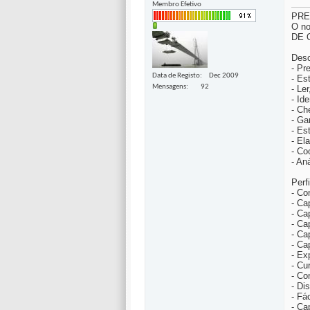
Membro Efetivo
PRE
O no
DE 
Desc
- Pr
Data de Registo
Dec 2009
- Es
Mensagens
92
- Le
- Id
- Ch
- Ga
- Es
- El
- Co
- An
Perf
- Co
- Ca
- Ca
- Ca
- Ca
- Ca
- Ex
- Cu
- Co
- Di
- Fá
- Ca