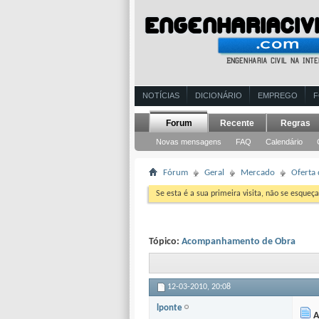
NOTÍCIAS
DICIONÁRIO
EMPREGO
Forum
Recente
Regras
Novas mensagens
FAQ
Calendário
Fórum
Geral
Mercado
Oferta
Se esta é a sua primeira visita, não se esqueça
Tópico:
Acompanhamento de Obra
12-03-2010,
20:08
lponte
A