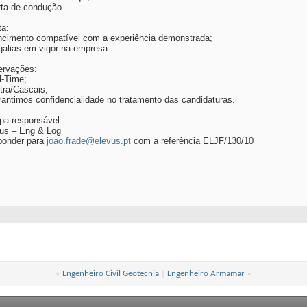
rta de condução.
ta:
ncimento compatível com a experiência demonstrada;
galias em vigor na empresa..
rvações:
ll-Time;
ntra/Cascais;
rantimos confidencialidade no tratamento das candidaturas.
pa responsável:
us – Eng & Log
ponder para
joao.frade@elevus.pt
com a referência ELJF/130/10
«
Engenheiro Civil Geotecnia
|
Engenheiro Armamar
»