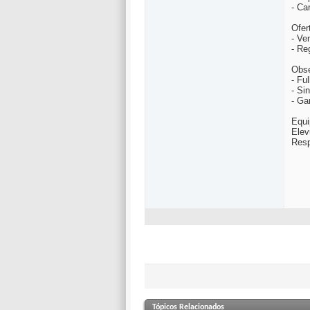
- Ca
Ofer
- Ve
- Re
Obse
- Fu
- Si
- Ga
Equi
Elev
Res
Tópicos Relacionados