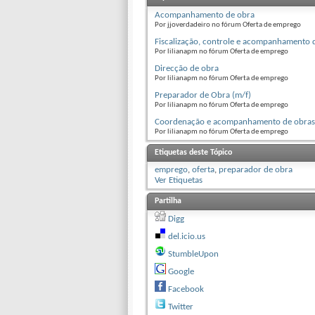
Acompanhamento de obra
Por jjoverdadeiro no fórum Oferta de emprego
Fiscalização, controle e acompanhamento 
Por lilianapm no fórum Oferta de emprego
Direcção de obra
Por lilianapm no fórum Oferta de emprego
Preparador de Obra (m/f)
Por lilianapm no fórum Oferta de emprego
Coordenação e acompanhamento de obras 
Por lilianapm no fórum Oferta de emprego
Etiquetas deste Tópico
emprego
,
oferta
,
preparador de obra
Ver Etiquetas
Partilha
Digg
del.icio.us
StumbleUpon
Google
Facebook
Twitter