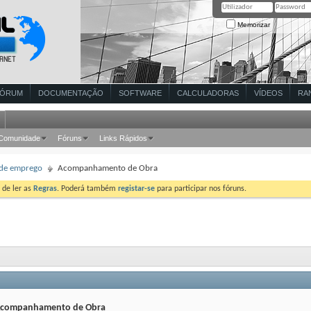
Memorizar
FÓRUM
DOCUMENTAÇÃO
SOFTWARE
CALCULADORAS
VÍDEOS
RA
Comunidade
Fóruns
Links Rápidos
 de emprego
Acompanhamento de Obra
 de ler as
Regras
. Poderá também
registar-se
para participar nos fóruns.
companhamento de Obra