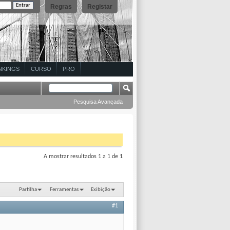
Regras
Registar
NKINGS
CURSO
PRO
Pesquisa Avançada
A mostrar resultados 1 a 1 de 1
Partilha
Ferramentas
Exibição
#1